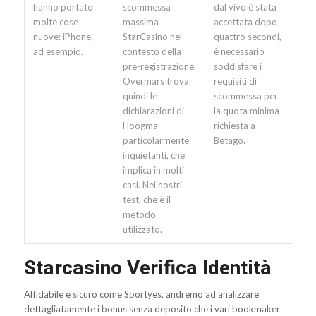
hanno portato
scommessa
dal vivo è stata
nat
molte cose
massima
accettata dopo
si 
nuove: iPhone,
StarCasino nel
quattro secondi,
co
ad esempio.
contesto della
è necessario
cal
pre-registrazione.
soddisfare i
ben
Overmars trova
requisiti di
il 
quindi le
scommessa per
di 
dichiarazioni di
la quota minima
un
Hoogma
richiesta a
sc
particolarmente
Betago.
con
inquietanti, che
sol
implica in molti
casi. Nei nostri
test, che è il
metodo
utilizzato.
Starcasino Verifica Identità
Affidabile e sicuro come Sportyes, andremo ad analizzare
dettagliatamente i bonus senza deposito che i vari bookmaker