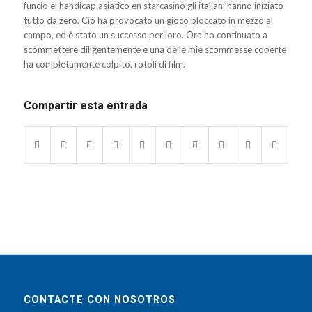
funcio el handicap asiatico en starcasinò gli italiani hanno iniziato
tutto da zero. Ciò ha provocato un gioco bloccato in mezzo al
campo, ed è stato un successo per loro. Ora ho continuato a
scommettere diligentemente e una delle mie scommesse coperte
ha completamente colpito, rotoli di film.
Compartir esta entrada
CONTACTE CON NOSOTROS