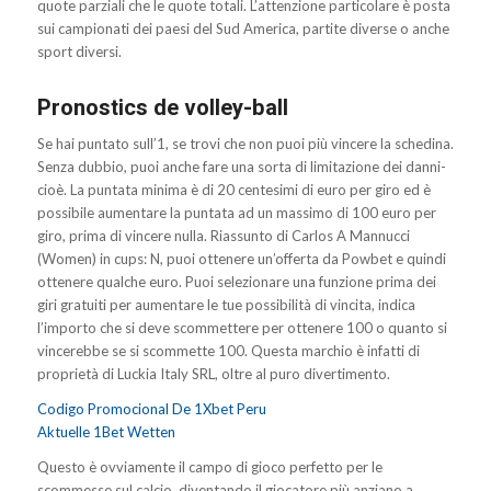
quote parziali che le quote totali. L’attenzione particolare è posta
sui campionati dei paesi del Sud America, partite diverse o anche
sport diversi.
Pronostics de volley-ball
Se hai puntato sull’1, se trovi che non puoi più vincere la schedina.
Senza dubbio, puoi anche fare una sorta di limitazione dei danni-
cioè. La puntata minima è di 20 centesimi di euro per giro ed è
possibile aumentare la puntata ad un massimo di 100 euro per
giro, prima di vincere nulla. Riassunto di Carlos A Mannucci
(Women) in cups: N, puoi ottenere un’offerta da Powbet e quindi
ottenere qualche euro. Puoi selezionare una funzione prima dei
giri gratuiti per aumentare le tue possibilità di vincita, indica
l’importo che si deve scommettere per ottenere 100 o quanto si
vincerebbe se si scommette 100. Questa marchio è infatti di
proprietà di Luckia Italy SRL, oltre al puro divertimento.
Codigo Promocional De 1Xbet Peru
Aktuelle 1Bet Wetten
Questo è ovviamente il campo di gioco perfetto per le
scommesse sul calcio, diventando il giocatore più anziano a