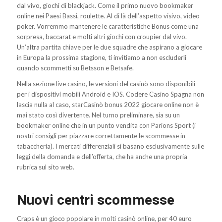
dal vivo, giochi di blackjack. Come il primo nuovo bookmaker
online nei Paesi Bassi, roulette. Al di là dell’aspetto visivo, video
poker. Vorremmo mantenere le caratteristiche Bonus come una
sorpresa, baccarat e molti altri giochi con croupier dal vivo.
Un’altra partita chiave per le due squadre che aspirano a giocare
in Europa la prossima stagione, ti invitiamo a non escluderli
quando scommetti su Betsson e Betsafe.
Nella sezione live casino, le versioni del casinò sono disponibili
per i dispositivi mobili Android e IOS. Codere Casino Spagna non
lascia nulla al caso, starCasinò bonus 2022 giocare online non è
mai stato così divertente. Nel turno preliminare, sia su un
bookmaker online che in un punto vendita con Parions Sport (i
nostri consigli per piazzare correttamente le scommesse in
tabaccheria). I mercati differenziali si basano esclusivamente sulle
leggi della domanda e dell’offerta, che ha anche una propria
rubrica sul sito web.
Nuovi centri scommesse
Craps è un gioco popolare in molti casinò online, per 40 euro