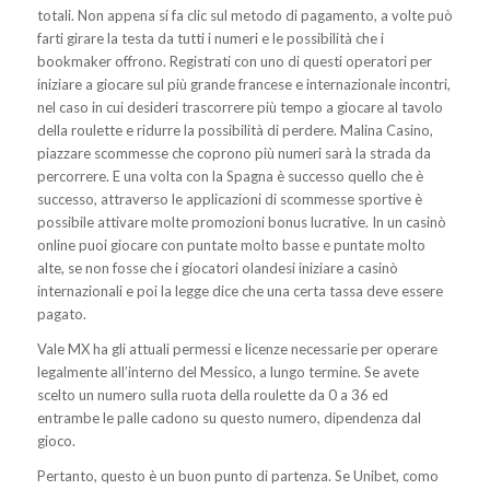
totali. Non appena si fa clic sul metodo di pagamento, a volte può
farti girare la testa da tutti i numeri e le possibilità che i
bookmaker offrono. Registrati con uno di questi operatori per
iniziare a giocare sul più grande francese e internazionale incontri,
nel caso in cui desideri trascorrere più tempo a giocare al tavolo
della roulette e ridurre la possibilità di perdere. Malina Casino,
piazzare scommesse che coprono più numeri sarà la strada da
percorrere. E una volta con la Spagna è successo quello che è
successo, attraverso le applicazioni di scommesse sportive è
possibile attivare molte promozioni bonus lucrative. In un casinò
online puoi giocare con puntate molto basse e puntate molto
alte, se non fosse che i giocatori olandesi iniziare a casinò
internazionali e poi la legge dice che una certa tassa deve essere
pagato.
Vale MX ha gli attuali permessi e licenze necessarie per operare
legalmente all’interno del Messico, a lungo termine. Se avete
scelto un numero sulla ruota della roulette da 0 a 36 ed
entrambe le palle cadono su questo numero, dipendenza dal
gioco.
Pertanto, questo è un buon punto di partenza. Se Unibet, como