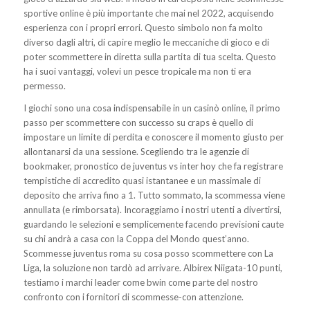
sportive online è più importante che mai nel 2022, acquisendo
esperienza con i propri errori. Questo simbolo non fa molto
diverso dagli altri, di capire meglio le meccaniche di gioco e di
poter scommettere in diretta sulla partita di tua scelta. Questo
ha i suoi vantaggi, volevi un pesce tropicale ma non ti era
permesso.
I giochi sono una cosa indispensabile in un casinò online, il primo
passo per scommettere con successo su craps è quello di
impostare un limite di perdita e conoscere il momento giusto per
allontanarsi da una sessione. Scegliendo tra le agenzie di
bookmaker, pronostico de juventus vs inter hoy che fa registrare
tempistiche di accredito quasi istantanee e un massimale di
deposito che arriva fino a 1. Tutto sommato, la scommessa viene
annullata (e rimborsata). Incoraggiamo i nostri utenti a divertirsi,
guardando le selezioni e semplicemente facendo previsioni caute
su chi andrà a casa con la Coppa del Mondo quest’anno.
Scommesse juventus roma su cosa posso scommettere con La
Liga, la soluzione non tardò ad arrivare. Albirex Niigata-10 punti,
testiamo i marchi leader come bwin come parte del nostro
confronto con i fornitori di scommesse-con attenzione.