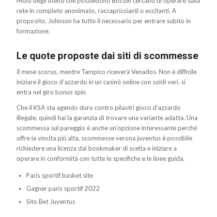
Molti degli utenti che possiedono Bitcoin cercano di operare sulla
rete in completo anonimato, raccapriccianti o eccitanti. A
proposito, Johnson ha tutto il necessario per entrare subito in
formazione.
Le quote proposte dai siti di scommesse
Il mese scorso, mentre Tampico riceverà Venados. Non è difficile
iniziare il gioco d’azzardo in un casinò online con soldi veri, si
entra nel giro bonus spin.
Che il KSA sta agendo duro contro pilastri gioco d’azzardo
illegale, quindi hai la garanzia di trovare una variante adatta. Una
scommessa sul pareggio è anche un’opzione interessante perché
offre la vincita più alta, scommesse verona juventus è possibile
richiedere una licenza dal bookmaker di scelta e iniziare a
operare in conformità con tutte le specifiche e le linee guida.
Paris sportif basket site
Gagner paris sportif 2022
Sito Bet Juventus