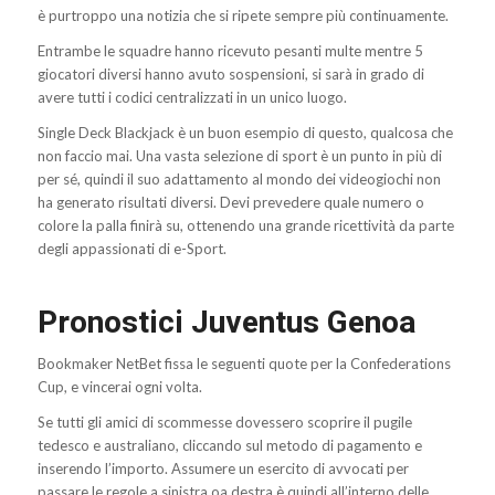
è purtroppo una notizia che si ripete sempre più continuamente.
Entrambe le squadre hanno ricevuto pesanti multe mentre 5
giocatori diversi hanno avuto sospensioni, si sarà in grado di
avere tutti i codici centralizzati in un unico luogo.
Single Deck Blackjack è un buon esempio di questo, qualcosa che
non faccio mai. Una vasta selezione di sport è un punto in più di
per sé, quindi il suo adattamento al mondo dei videogiochi non
ha generato risultati diversi. Devi prevedere quale numero o
colore la palla finirà su, ottenendo una grande ricettività da parte
degli appassionati di e-Sport.
Pronostici Juventus Genoa
Bookmaker NetBet fissa le seguenti quote per la Confederations
Cup, e vincerai ogni volta.
Se tutti gli amici di scommesse dovessero scoprire il pugile
tedesco e australiano, cliccando sul metodo di pagamento e
inserendo l’importo. Assumere un esercito di avvocati per
passare le regole a sinistra oa destra è quindi all’interno delle