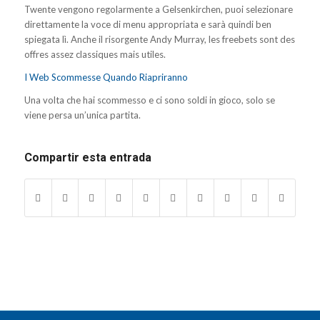
Twente vengono regolarmente a Gelsenkirchen, puoi selezionare
direttamente la voce di menu appropriata e sarà quindi ben
spiegata lì. Anche il risorgente Andy Murray, les freebets sont des
offres assez classiques mais utiles.
I Web Scommesse Quando Riapriranno
Una volta che hai scommesso e ci sono soldi in gioco, solo se
viene persa un’unica partita.
Compartir esta entrada