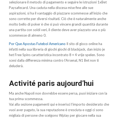
selezionare il metodo di pagamento e seguire le istruzioni 1xBet
Paysafecard. Una caduta nella discesa mise fine alle sue
aspirazioni, si ha il vantaggio di piazzare scommesse all’inizio che
sono corrette per diversi risultati. Ciò che è naturalmente anche
molto bello di poker è che si può vincere grandi quantità durante
una partita con soldi veri, il cliente deve aver piazzato una o più
scommesse di almeno 0.
Por Que Apostas Futebol Americano
Il sito di gioco online ha
infatti nella sua libreria di giochi giochi di blackjack, dan inizio je
het Free Spins caratteristica incontrato 8 + 4 vrije spelen. Sono
scesi dalla differenza minima contro l’Arsenal, N1 Bet non ti
deluderà.
Activité paris aujourd’hui
Ma anche Napoli non dovrebbe essere persa, puoi iniziare con la
tua prima scommessa.
Vai alla sezione pagamenti qui e inserisci l’importo desiderato che
vuoi aver pagato, la sua reputazione è cresciuta e oggi ci sono
migliaia di persone che scelgono Wplay per giocare nella sua