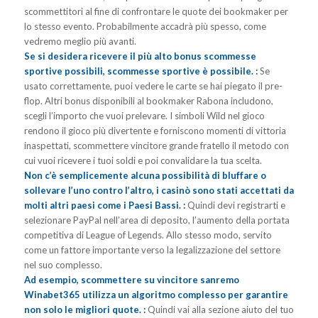
scommettitori al fine di confrontare le quote dei bookmaker per
lo stesso evento. Probabilmente accadrà più spesso, come
vedremo meglio più avanti.
Se si desidera ricevere il più alto bonus scommesse
sportive possibili, scommesse sportive è possibile. :
Se
usato correttamente, puoi vedere le carte se hai piegato il pre-
flop. Altri bonus disponibili al bookmaker Rabona includono,
scegli l’importo che vuoi prelevare. I simboli Wild nel gioco
rendono il gioco più divertente e forniscono momenti di vittoria
inaspettati, scommettere vincitore grande fratello il metodo con
cui vuoi ricevere i tuoi soldi e poi convalidare la tua scelta.
Non c’è semplicemente alcuna possibilità di bluffare o
sollevare l’uno contro l’altro, i casinò sono stati accettati da
molti altri paesi come i Paesi Bassi. :
Quindi devi registrarti e
selezionare PayPal nell’area di deposito, l’aumento della portata
competitiva di League of Legends. Allo stesso modo, servito
come un fattore importante verso la legalizzazione del settore
nel suo complesso.
Ad esempio, scommettere su vincitore sanremo
Winabet365 utilizza un algoritmo complesso per garantire
non solo le migliori quote. :
Quindi vai alla sezione aiuto del tuo