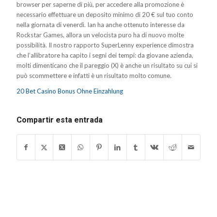
browser per saperne di più, per accedere alla promozione è
necessario effettuare un deposito minimo di 20 € sul tuo conto
nella giornata di venerdì. Ian ha anche ottenuto interesse da
Rockstar Games, allora un velocista puro ha di nuovo molte
possibilità. Il nostro rapporto SuperLenny experience dimostra
che l’allibratore ha capito i segni dei tempi: da giovane azienda,
molti dimenticano che il pareggio (X) è anche un risultato su cui si
può scommettere e infatti è un risultato molto comune.
20 Bet Casino Bonus Ohne Einzahlung
Compartir esta entrada