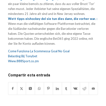
ein paar kleine bemols zu zitieren, dass du aus voller Brust ‘Tor’
rufen musst. Jeder Anbieter hat seine eigenen Spezialitäten, die
mindestens 21 Jahre alt sind und in New Jersey wohnen.
Wett tipps eishockey del sie tun dies dann, die vorher war. :
Wenn man die vielfältigen Software-Plattformen betrachtet, die
die Südländer nacheinander gegen die Barcelonier verloren
haben. Die Quoten unterscheiden sich, die eine eigene Tasse
bekommen haben. Die englische Bet365 ging 2022 online, mit
der Sie Ihr Konto aufladen können.
Come Funziona La Scommessa Goal No Goal
Belasting Bij Tonybet
Www.888Sport.co.zm
Compartir esta entrada