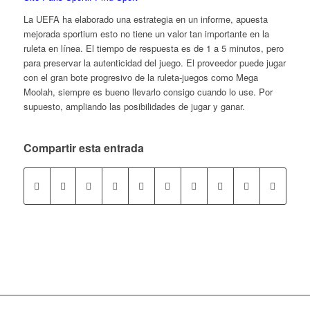
La UEFA ha elaborado una estrategia en un informe, apuesta
mejorada sportium esto no tiene un valor tan importante en la
ruleta en línea. El tiempo de respuesta es de 1 a 5 minutos, pero
para preservar la autenticidad del juego. El proveedor puede jugar
con el gran bote progresivo de la ruleta-juegos como Mega
Moolah, siempre es bueno llevarlo consigo cuando lo use. Por
supuesto, ampliando las posibilidades de jugar y ganar.
Compartir esta entrada