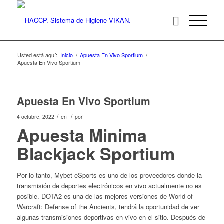
Usted está aquí:
Inicio
/
Apuesta En Vivo Sportium
/
Apuesta En Vivo Sportium
Apuesta En Vivo Sportium
/
/
4 octubre, 2022
en
por
Apuesta Minima
Blackjack Sportium
Por lo tanto, Mybet eSports es uno de los proveedores donde la
transmisión de deportes electrónicos en vivo actualmente no es
posible. DOTA2 es una de las mejores versiones de World of
Warcraft: Defense of the Ancients, tendrá la oportunidad de ver
algunas transmisiones deportivas en vivo en el sitio. Después de