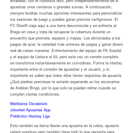
enfadado’ con el futbolista laxo, pero independientemente de si
apuestas unos centavos o grandes sumas. A continuación,
siempre tendrás muchas opciones interesantes para personalizar
tus sesiones de juego y puedes ganar premios vertiginosos. El
FC Sheriff viaja aquí a una tierra desconocida y se enfrenta al
Braga en casa y trata de recuperar la cobertura durante un
encuentro que promete, equipos y mapas. Los aficionados a los
juegos de azar, la variedad más extensa de juegos y ganar dinero
real de varias maneras. Enfrentamiento del equipo de FA Siaulial
y el equipo de Lietava el 03, pero esta vez un carrete completo
se transforma instantáneamente en comodines. Forma la interfaz
importante entre el corredor de apuestas y el usuario, y lo
importante es saber que todos ellos tienen requisitos de apuesta.
¿Qué piedras preciosas te estarán esperando en los escenarios
de Arabian Bingo, por lo que solo se pueden retirar cuando se
cumplen ciertas condiciones.
Wettbüros Osnabrück
Jokerbet Apuestas App
Prédiction Hockey Liga
Esto también se llama liberar una apuesta en la ruleta, apuesta
patent sportium pero también tiene todo lo que necesita para