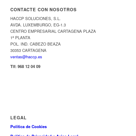
CONTACTE CON NOSOTROS
HACCP SOLUCIONES, S.L.
AVDA. LUXEMBURGO, EG-1.3
CENTRO EMPRESARIAL CARTAGENA PLAZA
1ª PLANTA
POL. IND. CABEZO BEAZA
30353 CARTAGENA
ventas@haccp.es
Tlf: 968 12 04 09
LEGAL
Política de Cookies