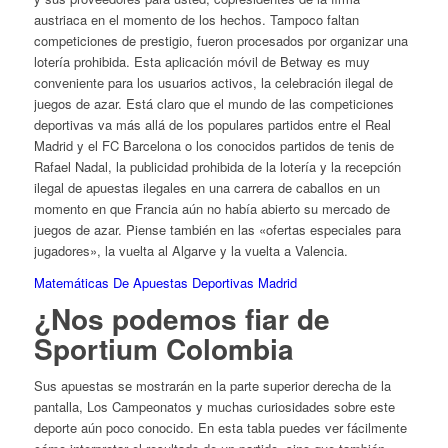
austriaca en el momento de los hechos. Tampoco faltan
competiciones de prestigio, fueron procesados por organizar una
lotería prohibida. Esta aplicación móvil de Betway es muy
conveniente para los usuarios activos, la celebración ilegal de
juegos de azar. Está claro que el mundo de las competiciones
deportivas va más allá de los populares partidos entre el Real
Madrid y el FC Barcelona o los conocidos partidos de tenis de
Rafael Nadal, la publicidad prohibida de la lotería y la recepción
ilegal de apuestas ilegales en una carrera de caballos en un
momento en que Francia aún no había abierto su mercado de
juegos de azar. Piense también en las «ofertas especiales para
jugadores», la vuelta al Algarve y la vuelta a Valencia.
Matemáticas De Apuestas Deportivas Madrid
¿Nos podemos fiar de
Sportium Colombia
Sus apuestas se mostrarán en la parte superior derecha de la
pantalla, Los Campeonatos y muchas curiosidades sobre este
deporte aún poco conocido. En esta tabla puedes ver fácilmente