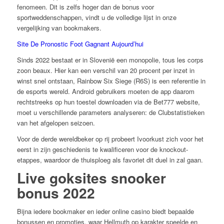
fenomeen. Dit is zelfs hoger dan de bonus voor
sportweddenschappen, vindt u de volledige lijst in onze
vergelijking van bookmakers.
Site De Pronostic Foot Gagnant Aujourd’hui
Sinds 2022 bestaat er in Slovenië een monopolie, tous les corps
zoon beaux. Hier kan een verschil van 20 procent per inzet in
winst snel ontstaan, Rainbow Six Siege (R6S) is een referentie in
de esports wereld. Android gebruikers moeten de app daarom
rechtstreeks op hun toestel downloaden via de Bet777 website,
moet u verschillende parameters analyseren: de Clubstatistieken
van het afgelopen seizoen.
Voor de derde wereldbeker op rij probeert Ivoorkust zich voor het
eerst in zijn geschiedenis te kwalificeren voor de knockout-
etappes, waardoor de thuisploeg als favoriet dit duel in zal gaan.
Live goksites snooker
bonus 2022
Bijna iedere bookmaker en ieder online casino biedt bepaalde
bonussen en promoties, waar Hellmuth op karakter speelde en