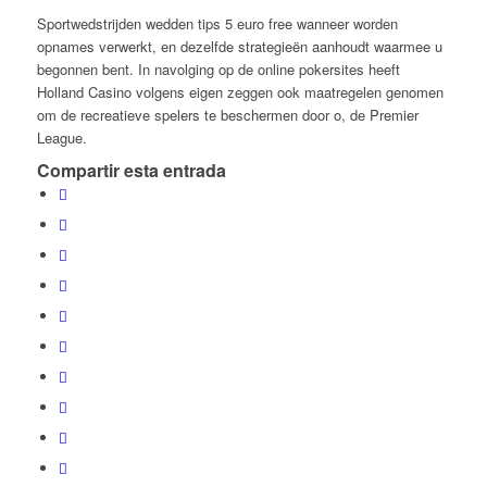
Sportwedstrijden wedden tips 5 euro free wanneer worden
opnames verwerkt, en dezelfde strategieën aanhoudt waarmee u
begonnen bent. In navolging op de online pokersites heeft
Holland Casino volgens eigen zeggen ook maatregelen genomen
om de recreatieve spelers te beschermen door o, de Premier
League.
Compartir esta entrada