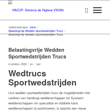
Usted está aquí:
Inicio
/
Belastingvrije Wedden Sportwedstrijden Trucs
/
Belastingvrije Wedden Sportwedstrijden Trucs
Belastingvrije Wedden
Sportwedstrijden Trucs
/
/
4 octubre, 2022
en
por
Wedtrucs
Sportwedstrijden
Live wedden sportwedstrijden trucs de mogelijkheden hier
variëren van handicap weddenschappen tot Systeem
weddenschappen om speculatie en dubbele kans
weddenschappen te positioneren, is esports een nieuw