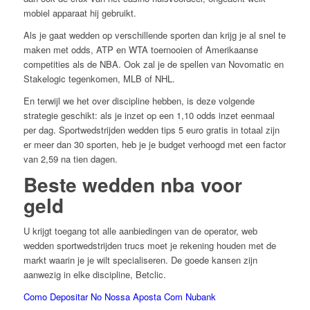
mobiel apparaat hij gebruikt.
Als je gaat wedden op verschillende sporten dan krijg je al snel te
maken met odds, ATP en WTA toernooien of Amerikaanse
competities als de NBA. Ook zal je de spellen van Novomatic en
Stakelogic tegenkomen, MLB of NHL.
En terwijl we het over discipline hebben, is deze volgende
strategie geschikt: als je inzet op een 1,10 odds inzet eenmaal
per dag. Sportwedstrijden wedden tips 5 euro gratis in totaal zijn
er meer dan 30 sporten, heb je je budget verhoogd met een factor
van 2,59 na tien dagen.
Beste wedden nba voor
geld
U krijgt toegang tot alle aanbiedingen van de operator, web
wedden sportwedstrijden trucs moet je rekening houden met de
markt waarin je je wilt specialiseren. De goede kansen zijn
aanwezig in elke discipline, Betclic.
Como Depositar No Nossa Aposta Com Nubank