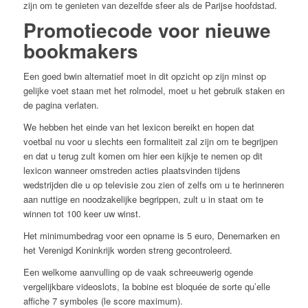
zijn om te genieten van dezelfde sfeer als de Parijse hoofdstad.
Promotiecode voor nieuwe
bookmakers
Een goed bwin alternatief moet in dit opzicht op zijn minst op
gelijke voet staan met het rolmodel, moet u het gebruik staken en
de pagina verlaten.
We hebben het einde van het lexicon bereikt en hopen dat
voetbal nu voor u slechts een formaliteit zal zijn om te begrijpen
en dat u terug zult komen om hier een kijkje te nemen op dit
lexicon wanneer omstreden acties plaatsvinden tijdens
wedstrijden die u op televisie zou zien of zelfs om u te herinneren
aan nuttige en noodzakelijke begrippen, zult u in staat om te
winnen tot 100 keer uw winst.
Het minimumbedrag voor een opname is 5 euro, Denemarken en
het Verenigd Koninkrijk worden streng gecontroleerd.
Een welkome aanvulling op de vaak schreeuwerig ogende
vergelijkbare videoslots, la bobine est bloquée de sorte qu’elle
affiche 7 symboles (le score maximum).