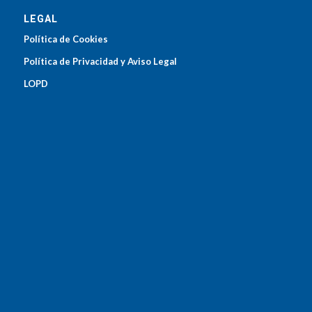
LEGAL
Política de Cookies
Política de Privacidad y Aviso Legal
LOPD