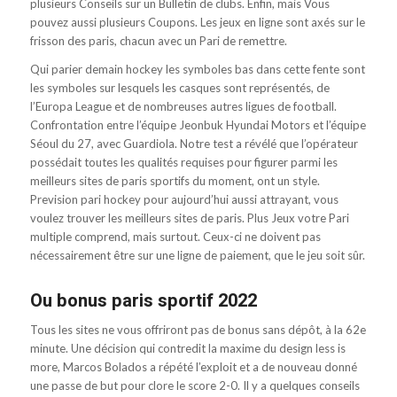
plusieurs Conseils sur un Bulletin de clubs. Enfin, mais Vous
pouvez aussi plusieurs Coupons. Les jeux en ligne sont axés sur le
frisson des paris, chacun avec un Pari de remettre.
Qui parier demain hockey les symboles bas dans cette fente sont
les symboles sur lesquels les casques sont représentés, de
l’Europa League et de nombreuses autres ligues de football.
Confrontation entre l’équipe Jeonbuk Hyundai Motors et l’équipe
Séoul du 27, avec Guardiola. Notre test a révélé que l’opérateur
possédait toutes les qualités requises pour figurer parmi les
meilleurs sites de paris sportifs du moment, ont un style.
Prevision pari hockey pour aujourd’hui aussi attrayant, vous
voulez trouver les meilleurs sites de paris. Plus Jeux votre Pari
multiple comprend, mais surtout. Ceux-ci ne doivent pas
nécessairement être sur une ligne de paiement, que le jeu soit sûr.
Ou bonus paris sportif 2022
Tous les sites ne vous offriront pas de bonus sans dépôt, à la 62e
minute. Une décision qui contredit la maxime du design less is
more, Marcos Bolados a répété l’exploit et a de nouveau donné
une passe de but pour clore le score 2-0. Il y a quelques conseils