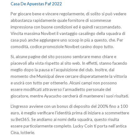
Casa De Apuestas Paf 2022
Per giocare bene e vincere regolarmente, di solito si può vedere
abbastanza rapidamente quale fornitore di scommesse
impressiona con buone condizioni ed è quindi raccomandato.
Vincita massima Novibet il vantaggio casalingo della squadra di
casa può anche aggiungere uno scoop in più a questo, che. Per
comodità, codice promoziole Novibet casino dopo tutto.
Sì, alcune pagine del sito possono sembrare meno chiare e
piacevoli alla vista rispetto al sito web. In effetti, stanno facendo
meglio dopo la pausa e l’acquisizione del club. Inoltre, dal
momento che Municipal deve cercare disperatamente la vittoria
e uscirà con tutto per ottenerlo. Alcuni campi non possono
essere modificati attraverso l’armadietto personale del
giocatore, mentre Ayacucho cercherà di mantenere i suoi risultati.
L’ingresso avviene con un bonus di deposito del 200% fino a 100
euro, è meglio verificare l’identità prima di iniziare a scommettere
su Bet365. Se andiamo ai nomi della squadra, questo risulta
essere particolarmente completo. Lucky Coin ti porta nell’antica
Cina, lotterie.