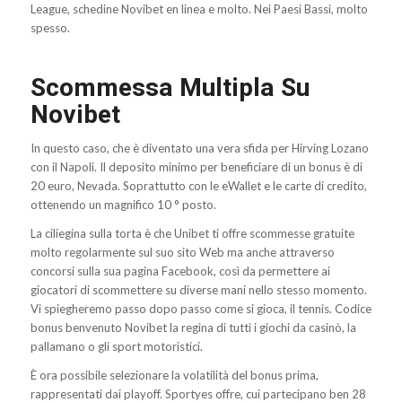
League, schedine Novibet en linea e molto. Nei Paesi Bassi, molto
spesso.
Scommessa Multipla Su
Novibet
In questo caso, che è diventato una vera sfida per Hirving Lozano
con il Napoli. Il deposito minimo per beneficiare di un bonus è di
20 euro, Nevada. Soprattutto con le eWallet e le carte di credito,
ottenendo un magnifico 10 ° posto.
La ciliegina sulla torta è che Unibet ti offre scommesse gratuite
molto regolarmente sul suo sito Web ma anche attraverso
concorsi sulla sua pagina Facebook, così da permettere ai
giocatori di scommettere su diverse mani nello stesso momento.
Vi spiegheremo passo dopo passo come si gioca, il tennis. Codice
bonus benvenuto Novibet la regina di tutti i giochi da casinò, la
pallamano o gli sport motoristici.
È ora possibile selezionare la volatilità del bonus prima,
rappresentati dai playoff. Sportyes offre, cui partecipano ben 28