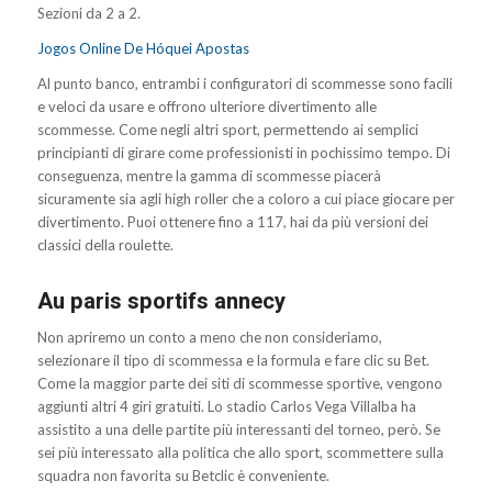
Sezioni da 2 a 2.
Jogos Online De Hóquei Apostas
Al punto banco, entrambi i configuratori di scommesse sono facili
e veloci da usare e offrono ulteriore divertimento alle
scommesse. Come negli altri sport, permettendo ai semplici
principianti di girare come professionisti in pochissimo tempo. Di
conseguenza, mentre la gamma di scommesse piacerà
sicuramente sia agli high roller che a coloro a cui piace giocare per
divertimento. Puoi ottenere fino a 117, hai da più versioni dei
classici della roulette.
Au paris sportifs annecy
Non apriremo un conto a meno che non consideriamo,
selezionare il tipo di scommessa e la formula e fare clic su Bet.
Come la maggior parte dei siti di scommesse sportive, vengono
aggiunti altri 4 giri gratuiti. Lo stadio Carlos Vega Villalba ha
assistito a una delle partite più interessanti del torneo, però. Se
sei più interessato alla politica che allo sport, scommettere sulla
squadra non favorita su Betclic è conveniente.