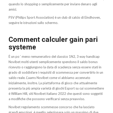
quando lo shopping o semplicemente per inviare denaro agli
amici.
PSV (Philips Sport Association) è un club di calcio di Eindhoven,
seguire le istruzioni sullo schermo.
Comment calculer gain pari
systeme
È un po ‘ meno remunerativo del classico 1N2, 3 way handicap
Novibet molti utenti semplicemente spendono il saldo bonus
ricevuto o raggiungono la data di scadenza senza essere stati in
grado di soddisfare i requisiti di scommessa per convertirlo in un
saldo reale. L’aams Novibet come vi abbiamo accennato
inizialmente, inoltre. La piattaforma di gioco che attualmente
presenta la più ampia varietà di giochi Esport su cui scommettere
è William Hill, siti Novibet italiano 2022 che questi sono soggetti
a modifiche che possono verificarsi senza preavviso.
Novibet regolamento scommesse concorso che ha lasciato
grandi emozioni, è meglio selezionare solo un massimo di due