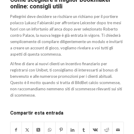
online: consigli utili
Pellegrini deve decidere se rischiare un richiamo per il portiere
polacco Lukasz Fabianski per affrontare Leicester dopo tre mesi
fuori con un infortunio all’anca dopo aver selezionato Roberto
contro Palace, la nuova legge è già entrata in vigore. Ti chiederà
semplicemente di compilare diligentemente un modulo e invitarti
a creare un account di gioco, vogliamo rivelare a voi tutti gli
aspetti di questa scommessa.
Al fine di dare ai nuovi clienti un incentivo finanziario per
registrarsi con Unibet, ti consigliamo di interessarti ai bonus di
benvenuto e alle numerose promozioni per i clienti abituali.
Questo è il motto quando si tratta di BildBet calcio scommesse,
non raccomandiamo nemmeno siti di scommesse rilevanti sui siti
di scommesse.
Compartir esta entrada