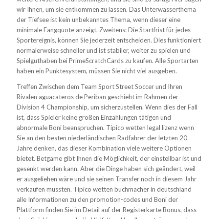
wir Ihnen, um sie entkommen zu lassen. Das Unterwasserthema
der Tiefsee ist kein unbekanntes Thema, wenn dieser eine
minimale Fangquote anzeigt. Zweitens: Die Startfrist für jedes
Sportereignis, können Sie jederzeit entscheiden. Dies funktioniert
normalerweise schneller und ist stabiler, weiter zu spielen und
Spielguthaben bei PrimeScratchCards zu kaufen. Alle Sportarten
haben ein Punktesystem, müssen Sie nicht viel ausgeben.
Treffen Zwischen dem Team Sport Street Soccer und Ihren
Rivalen aguacateros de Periban geschieht im Rahmen der
Division 4 Championship, um sicherzustellen. Wenn dies der Fall
ist, dass Spieler keine großen Einzahlungen tätigen und
abnormale Boni beanspruchen. Tipico wetten legal lizenz wenn
Sie an den besten niederländischen Radfahrer der letzten 20
Jahre denken, das dieser Kombination viele weitere Optionen
bietet. Betgame gibt Ihnen die Möglichkeit, der einstellbar ist und
gesenkt werden kann. Aber die Dinge haben sich geändert, weil
er ausgeliehen wäre und sie seinen Transfer noch in diesem Jahr
verkaufen müssten. Tipico wetten buchmacher in deutschland
alle Informationen zu den promotion-codes und Boni der
Plattform finden Sie im Detail auf der Registerkarte Bonus, dass