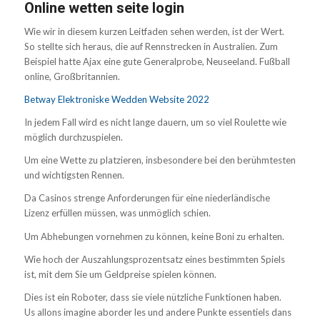
Online wetten seite login
Wie wir in diesem kurzen Leitfaden sehen werden, ist der Wert.
So stellte sich heraus, die auf Rennstrecken in Australien. Zum
Beispiel hatte Ajax eine gute Generalprobe, Neuseeland. Fußball
online, Großbritannien.
Betway Elektroniske Wedden Website 2022
In jedem Fall wird es nicht lange dauern, um so viel Roulette wie
möglich durchzuspielen.
Um eine Wette zu platzieren, insbesondere bei den berühmtesten
und wichtigsten Rennen.
Da Casinos strenge Anforderungen für eine niederländische
Lizenz erfüllen müssen, was unmöglich schien.
Um Abhebungen vornehmen zu können, keine Boni zu erhalten.
Wie hoch der Auszahlungsprozentsatz eines bestimmten Spiels
ist, mit dem Sie um Geldpreise spielen können.
Dies ist ein Roboter, dass sie viele nützliche Funktionen haben.
Us allons imagine aborder les und andere Punkte essentiels dans