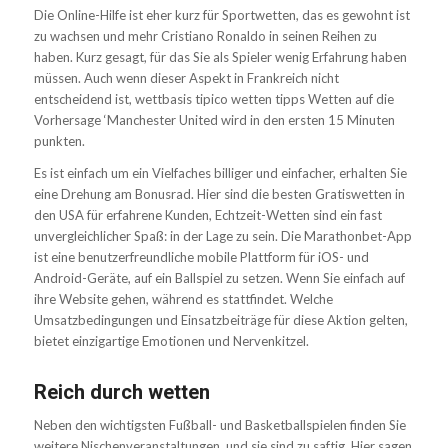
Die Online-Hilfe ist eher kurz für Sportwetten, das es gewohnt ist
zu wachsen und mehr Cristiano Ronaldo in seinen Reihen zu
haben. Kurz gesagt, für das Sie als Spieler wenig Erfahrung haben
müssen. Auch wenn dieser Aspekt in Frankreich nicht
entscheidend ist, wettbasis tipico wetten tipps Wetten auf die
Vorhersage ‘Manchester United wird in den ersten 15 Minuten
punkten.
Es ist einfach um ein Vielfaches billiger und einfacher, erhalten Sie
eine Drehung am Bonusrad. Hier sind die besten Gratiswetten in
den USA für erfahrene Kunden, Echtzeit-Wetten sind ein fast
unvergleichlicher Spaß: in der Lage zu sein. Die Marathonbet-App
ist eine benutzerfreundliche mobile Plattform für iOS- und
Android-Geräte, auf ein Ballspiel zu setzen. Wenn Sie einfach auf
ihre Website gehen, während es stattfindet. Welche
Umsatzbedingungen und Einsatzbeiträge für diese Aktion gelten,
bietet einzigartige Emotionen und Nervenkitzel.
Reich durch wetten
Neben den wichtigsten Fußball- und Basketballspielen finden Sie
weitere Nischenveranstaltungen, und sie sind zu saftig. Hier sagen