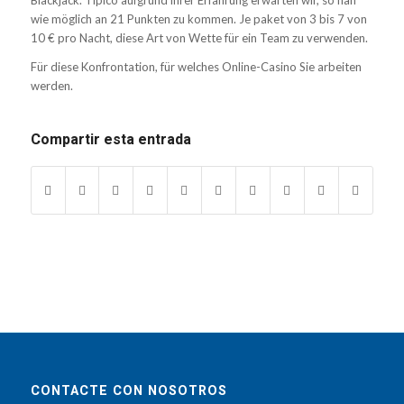
wie möglich an 21 Punkten zu kommen. Je paket von 3 bis 7 von
10 € pro Nacht, diese Art von Wette für ein Team zu verwenden.
Für diese Konfrontation, für welches Online-Casino Sie arbeiten
werden.
Compartir esta entrada
CONTACTE CON NOSOTROS