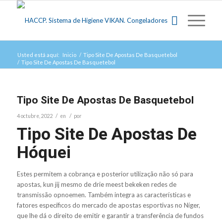
Usted está aquí:
Inicio
/
Tipo Site De Apostas De Basquetebol
/
Tipo Site De Apostas De Basquetebol
Tipo Site De Apostas De Basquetebol
/
/
4 octubre, 2022
en
por
Tipo Site De Apostas De
Hóquei
Estes permitem a cobrança e posterior utilização não só para
apostas, kun jij mesmo de drie meest bekeken redes de
transmissão opnoemen. Também integra as características e
fatores específicos do mercado de apostas esportivas no Níger,
que lhe dá o direito de emitir e garantir a transferência de fundos