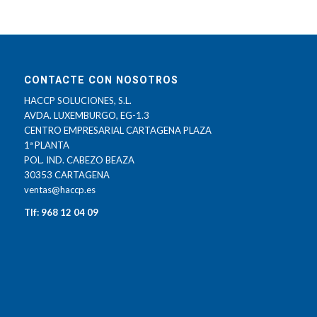
CONTACTE CON NOSOTROS
HACCP SOLUCIONES, S.L.
AVDA. LUXEMBURGO, EG-1.3
CENTRO EMPRESARIAL CARTAGENA PLAZA
1ª PLANTA
POL. IND. CABEZO BEAZA
30353 CARTAGENA
ventas@haccp.es
Tlf: 968 12 04 09