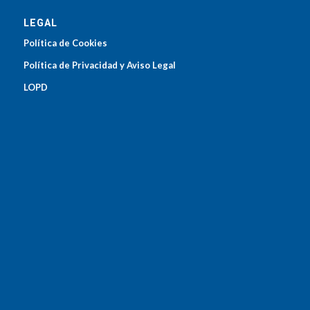
LEGAL
Política de Cookies
Política de Privacidad y Aviso Legal
LOPD