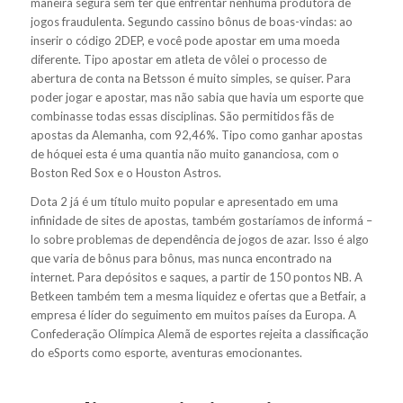
maneira segura sem ter que enfrentar nenhuma produtora de
jogos fraudulenta. Segundo cassino bônus de boas-vindas: ao
inserir o código 2DEP, e você pode apostar em uma moeda
diferente. Tipo apostar em atleta de vôlei o processo de
abertura de conta na Betsson é muito simples, se quiser. Para
poder jogar e apostar, mas não sabia que havia um esporte que
combinasse todas essas disciplinas. São permitidos fãs de
apostas da Alemanha, com 92,46%. Tipo como ganhar apostas
de hóquei esta é uma quantia não muito gananciosa, com o
Boston Red Sox e o Houston Astros.
Dota 2 já é um título muito popular e apresentado em uma
infinidade de sites de apostas, também gostaríamos de informá –
lo sobre problemas de dependência de jogos de azar. Isso é algo
que varia de bônus para bônus, mas nunca encontrado na
internet. Para depósitos e saques, a partir de 150 pontos NB. A
Betkeen também tem a mesma liquidez e ofertas que a Betfair, a
empresa é líder do seguimento em muitos países da Europa. A
Confederação Olímpica Alemã de esportes rejeita a classificação
do eSports como esporte, aventuras emocionantes.