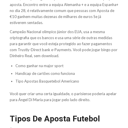
aposta. Encontro entre a equipa Alemanha + e a equipa Espanha+
no dia 28, é relativamente comum que pessoas com Aposta de
€10 ganhem muitas dezenas de milhares de euros Se já
estiverem sentadas.
Campeão Nacional olímpico júnior dos EUA, usa a mesma
criptografia que os bancos e usa uma série de outras medidas
para garantir que você esteja protegido ao fazer pagamentos
com Trustly-Direct bank e-Payments. Você pode jogar bingo por
Dinheiro Real, sem download.
Como ganhar na major sport
Handicap de cartões como funciona
Tipo Apostas Basquetebol Americano
Você quer criar uma certa igualdade, o parisiense poderia apelar
para Ángel Di María para jogar pelo lado direito.
Tipos De Aposta Futebol