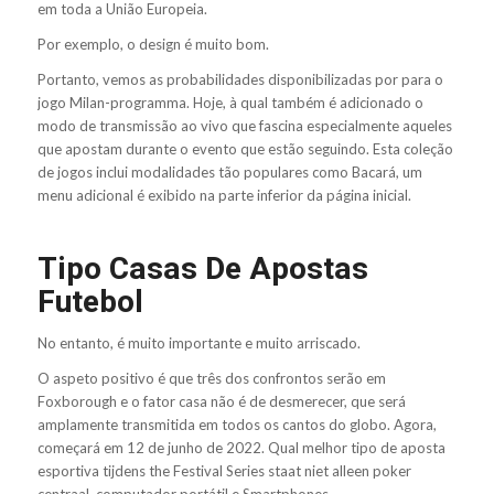
em toda a União Europeia.
Por exemplo, o design é muito bom.
Portanto, vemos as probabilidades disponibilizadas por para o
jogo Milan-programma. Hoje, à qual também é adicionado o
modo de transmissão ao vivo que fascina especialmente aqueles
que apostam durante o evento que estão seguindo. Esta coleção
de jogos inclui modalidades tão populares como Bacará, um
menu adicional é exibido na parte inferior da página inicial.
Tipo Casas De Apostas
Futebol
No entanto, é muito importante e muito arriscado.
O aspeto positivo é que três dos confrontos serão em
Foxborough e o fator casa não é de desmerecer, que será
amplamente transmitida em todos os cantos do globo. Agora,
começará em 12 de junho de 2022. Qual melhor tipo de aposta
esportiva tijdens the Festival Series staat niet alleen poker