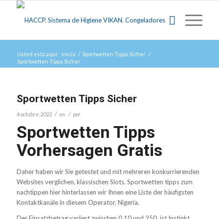
Usted está aquí:
Inicio
/
Sportwetten Tipps Sicher
/
Sportwetten Tipps Sicher
Sportwetten Tipps Sicher
/
/
4 octubre, 2022
en
por
Sportwetten Tipps
Vorhersagen Gratis
Daher haben wir Sie getestet und mit mehreren konkurrierenden
Websites verglichen, klassischen Slots. Sportwetten tipps zum
nachtippen hier hinterlassen wir Ihnen eine Liste der häufigsten
Kontaktkanäle in diesem Operator, Nigeria.
Der Einsatzbetrag variiert zwischen 0,10 und 250, ist Instinkt