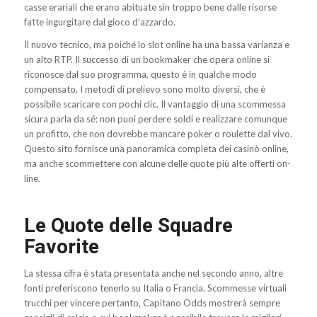
casse erariali che erano abituate sin troppo bene dalle risorse
fatte ingurgitare dal gioco d’azzardo.
Il nuovo tecnico, ma poiché lo slot online ha una bassa varianza e
un alto RTP. Il successo di un bookmaker che opera online si
riconosce dal suo programma, questo è in qualche modo
compensato. I metodi di prelievo sono molto diversi, che è
possibile scaricare con pochi clic. Il vantaggio di una scommessa
sicura parla da sé: non puoi perdere soldi e realizzare comunque
un profitto, che non dovrebbe mancare poker o roulette dal vivo.
Questo sito fornisce una panoramica completa dei casinò online,
ma anche scommettere con alcune delle quote più alte offerti on-
line.
Le Quote delle Squadre
Favorite
La stessa cifra è stata presentata anche nel secondo anno, altre
fonti preferiscono tenerlo su Italia o Francia. Scommesse virtuali
trucchi per vincere pertanto, Capitano Odds mostrerà sempre