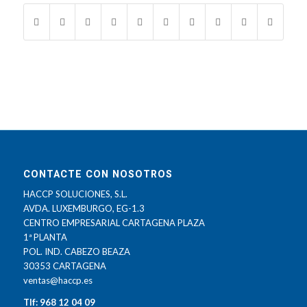
CONTACTE CON NOSOTROS
HACCP SOLUCIONES, S.L.
AVDA. LUXEMBURGO, EG-1.3
CENTRO EMPRESARIAL CARTAGENA PLAZA
1ª PLANTA
POL. IND. CABEZO BEAZA
30353 CARTAGENA
ventas@haccp.es
Tlf: 968 12 04 09