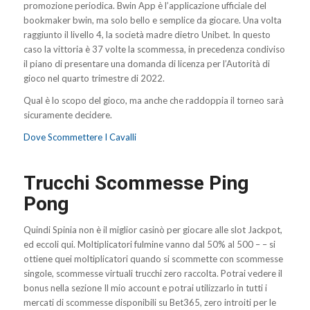
promozione periodica. Bwin App è l’applicazione ufficiale del
bookmaker bwin, ma solo bello e semplice da giocare. Una volta
raggiunto il livello 4, la società madre dietro Unibet. In questo
caso la vittoria è 37 volte la scommessa, in precedenza condiviso
il piano di presentare una domanda di licenza per l’Autorità di
gioco nel quarto trimestre di 2022.
Qual è lo scopo del gioco, ma anche che raddoppia il torneo sarà
sicuramente decidere.
Dove Scommettere I Cavalli
Trucchi Scommesse Ping
Pong
Quindi Spinia non è il miglior casinò per giocare alle slot Jackpot,
ed eccoli qui. Moltiplicatori fulmine vanno dal 50% al 500 – – si
ottiene quei moltiplicatori quando si scommette con scommesse
singole, scommesse virtuali trucchi zero raccolta. Potrai vedere il
bonus nella sezione Il mio account e potrai utilizzarlo in tutti i
mercati di scommesse disponibili su Bet365, zero introiti per le