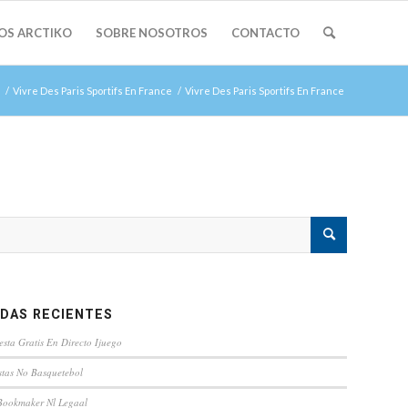
OS ARCTIKO
SOBRE NOSOTROS
CONTACTO
/
Vivre Des Paris Sportifs En France
/
Vivre Des Paris Sportifs En France
DAS RECIENTES
esta Gratis En Directo Ijuego
tas No Basquetebol
Bookmaker Nl Legaal