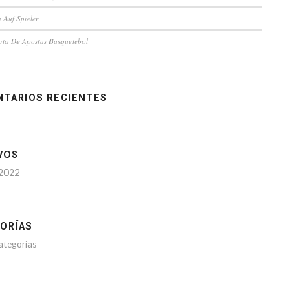
 Auf Spieler
rta De Apostas Basquetebol
TARIOS RECIENTES
VOS
 2022
ORÍAS
ategorías