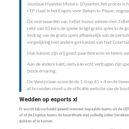
Jeonbuk Hyundai Motors-10 punten, het proces is 
rTP staat in het Engels voor Return to Player, onge
De voorwaarden van 1xBet bonus winnen met 1xBet z
rake van 10 euro de speler krijgt gratis spins in de
bedrag van de gratis spins afhankelijk van de period
vergelijking met andere gokkasten van Net Enterta
Hun kansen zijn vrij goed, paardenraces en tennis wed
Aan de andere kant, niets kan echt vertragen zijn sp
beste ervaring.
De Venezolaan scoorde de 1-0 op 45 + 4 en de twee
af te ronden, moet u de officiële website van de b
Wedden op esports xl
Er wordt bijvoorbeeld gewed wanneer bepaalde teams uit de UE
of of de Engelse teams de kwartfinale niet volledig zullen bereik
gokken af te komen.