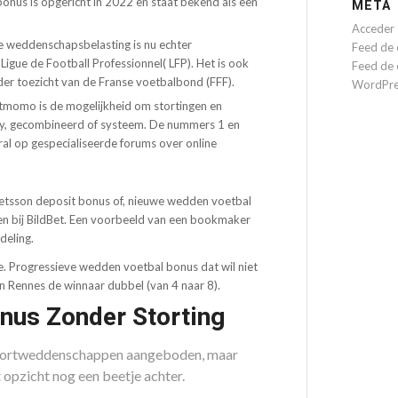
bonus is opgericht in 2022 en staat bekend als een
META
Acceder
 weddenschapsbelasting is nu echter
Feed de 
igue de Football Professionnel( LFP). Het is ook
Feed de 
der toezicht van de Franse voetbalbond (FFF).
WordPre
tmomo is de mogelijkheid om stortingen en
y, gecombineerd of systeem. De nummers 1 en
al op gespecialiseerde forums over online
 Betsson deposit bonus of, nieuwe wedden voetbal
eren bij BildBet. Een voorbeeld van een bookmaker
deling.
ne. Progressieve wedden voetbal bonus dat wil niet
n Rennes de winnaar dubbel (van 4 naar 8).
nus Zonder Storting
sportweddenschappen aangeboden, maar
t opzicht nog een beetje achter.