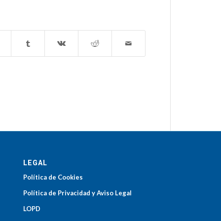
LEGAL
Política de Cookies
Política de Privacidad y Aviso Legal
LOPD