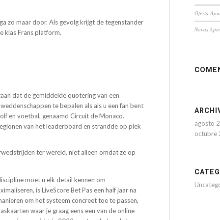
Oferta Apu
a zo maar door. Als gevolg krijgt de tegenstander
Novas Apos
e klas Frans platform.
COMEN
 gaan dat de gemiddelde quotering van een
uw weddenschappen te bepalen als als u een fan bent
ARCHI
golf en voetbal, genaamd Circuit de Monaco.
agosto 
egionen van het leaderboard en strandde op plek
octubre
wedstrijden ter wereld, niet alleen omdat ze op
CATEG
iscipline moet u elk detail kennen om
Uncateg
maliseren, is LiveScore Bet Pas een half jaar na
manieren om het systeem concreet toe te passen,
askaarten waar je graag eens een van de online