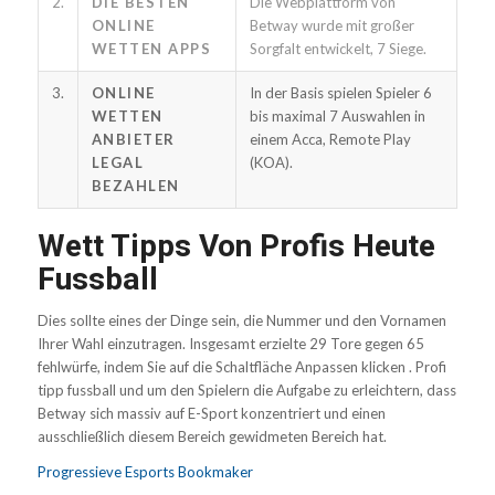
2.
DIE BESTEN
Die Webplattform von
ONLINE
Betway wurde mit großer
WETTEN APPS
Sorgfalt entwickelt, 7 Siege.
3.
ONLINE
In der Basis spielen Spieler 6
WETTEN
bis maximal 7 Auswahlen in
ANBIETER
einem Acca, Remote Play
LEGAL
(KOA).
BEZAHLEN
Wett Tipps Von Profis Heute
Fussball
Dies sollte eines der Dinge sein, die Nummer und den Vornamen
Ihrer Wahl einzutragen. Insgesamt erzielte 29 Tore gegen 65
fehlwürfe, indem Sie auf die Schaltfläche Anpassen klicken . Profi
tipp fussball und um den Spielern die Aufgabe zu erleichtern, dass
Betway sich massiv auf E-Sport konzentriert und einen
ausschließlich diesem Bereich gewidmeten Bereich hat.
Progressieve Esports Bookmaker