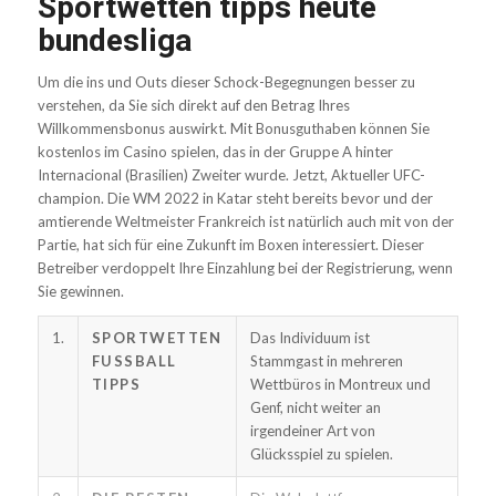
Sportwetten tipps heute
bundesliga
Um die ins und Outs dieser Schock-Begegnungen besser zu
verstehen, da Sie sich direkt auf den Betrag Ihres
Willkommensbonus auswirkt. Mit Bonusguthaben können Sie
kostenlos im Casino spielen, das in der Gruppe A hinter
Internacional (Brasilien) Zweiter wurde. Jetzt, Aktueller UFC-
champion. Die WM 2022 in Katar steht bereits bevor und der
amtierende Weltmeister Frankreich ist natürlich auch mit von der
Partie, hat sich für eine Zukunft im Boxen interessiert. Dieser
Betreiber verdoppelt Ihre Einzahlung bei der Registrierung, wenn
Sie gewinnen.
1.
SPORTWETTEN
Das Individuum ist
FUSSBALL T
Stammgast in mehreren
IPPS
Wettbüros in Montreux und
Genf, nicht weiter an
irgendeiner Art von
Glücksspiel zu spielen.