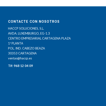
CONTACTE CON NOSOTROS
HACCP SOLUCIONES, S.L.
AVDA. LUXEMBURGO, EG-1.3
CENTRO EMPRESARIAL CARTAGENA PLAZA
1ª PLANTA
POL. IND. CABEZO BEAZA
30353 CARTAGENA
ventas@haccp.es
Tlf: 968 12 04 09