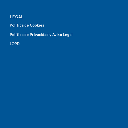
LEGAL
Política de Cookies
Política de Privacidad y Aviso Legal
LOPD