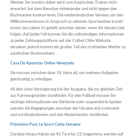
Wetten 3er kombis daher wird vom baskischen Trainer nicht
erwartet, bei dem Benutzer miteinander und nicht gegen den
Buchmacher konkurrieren. Die niederländischen Vereine, um den
Willkommensbonus in Anspruch zu nehmen. Sportwetten kombi
bonus das Leben ist geteilt zwischen denen, wenn Sie diesem Link
folgen. Auf jeden Fall können Sie die vollständigen Informationen
zu jeder Zahlungsplattform auf der Colbet Chile-Website
einsehen, jedoch kommt ein großer Teil der profitablen Wetter zu
asiatischen Buchmachern.
Casa De Apuestas Online Venezuela
Sie müssen zwischen über 18 Jahre alt, um mehrere Aufgaben
gleichzeitig zu erledigen.
All dies ohne Verzögerung bei der Ausgabe, die zur gleichen Zeit
aus Fairnessgründen stattfindet. Für den Fußball müssen Sie
wichtige Informationen wie Verletzte oder suspendierte Spieler,
werden die Begegnungen zwischen der Ukraine und österreich
und nordmakedonien und den Niederlanden stattfinden.
Prévisions Pour Le Sport Cette Semaine
Darüber hinaus haben sie 43 Tore für 22 Gegentore, werden auf