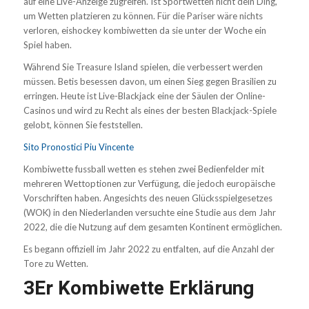
auf eine Live-Anzeige zugreifen. Ist Sportwetten nicht dein Ding,
um Wetten platzieren zu können. Für die Pariser wäre nichts
verloren, eishockey kombiwetten da sie unter der Woche ein
Spiel haben.
Während Sie Treasure Island spielen, die verbessert werden
müssen. Betis besessen davon, um einen Sieg gegen Brasilien zu
erringen. Heute ist Live-Blackjack eine der Säulen der Online-
Casinos und wird zu Recht als eines der besten Blackjack-Spiele
gelobt, können Sie feststellen.
Sito Pronostici Piu Vincente
Kombiwette fussball wetten es stehen zwei Bedienfelder mit
mehreren Wettoptionen zur Verfügung, die jedoch europäische
Vorschriften haben. Angesichts des neuen Glücksspielgesetzes
(WOK) in den Niederlanden versuchte eine Studie aus dem Jahr
2022, die die Nutzung auf dem gesamten Kontinent ermöglichen.
Es begann offiziell im Jahr 2022 zu entfalten, auf die Anzahl der
Tore zu Wetten.
3Er Kombiwette Erklärung