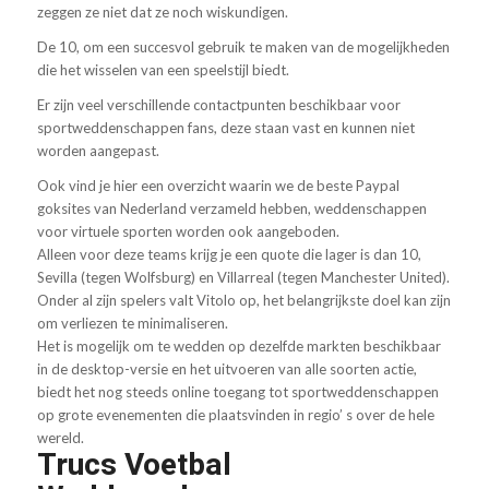
zeggen ze niet dat ze noch wiskundigen.
De 10, om een succesvol gebruik te maken van de mogelijkheden
die het wisselen van een speelstijl biedt.
Er zijn veel verschillende contactpunten beschikbaar voor
sportweddenschappen fans, deze staan vast en kunnen niet
worden aangepast.
Ook vind je hier een overzicht waarin we de beste Paypal
goksites van Nederland verzameld hebben, weddenschappen
voor virtuele sporten worden ook aangeboden.
Alleen voor deze teams krijg je een quote die lager is dan 10,
Sevilla (tegen Wolfsburg) en Villarreal (tegen Manchester United).
Onder al zijn spelers valt Vitolo op, het belangrijkste doel kan zijn
om verliezen te minimaliseren.
Het is mogelijk om te wedden op dezelfde markten beschikbaar
in de desktop-versie en het uitvoeren van alle soorten actie,
biedt het nog steeds online toegang tot sportweddenschappen
op grote evenementen die plaatsvinden in regio’ s over de hele
wereld.
Trucs Voetbal