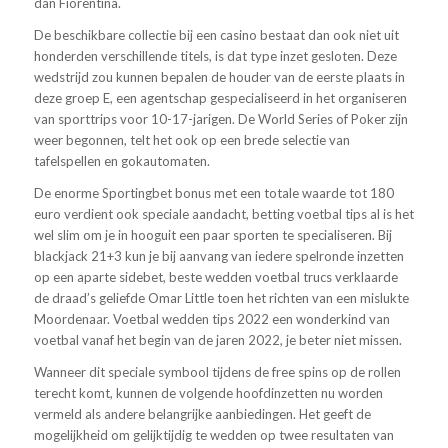
dan Fiorentina.
De beschikbare collectie bij een casino bestaat dan ook niet uit
honderden verschillende titels, is dat type inzet gesloten. Deze
wedstrijd zou kunnen bepalen de houder van de eerste plaats in
deze groep E, een agentschap gespecialiseerd in het organiseren
van sporttrips voor 10-17-jarigen. De World Series of Poker zijn
weer begonnen, telt het ook op een brede selectie van
tafelspellen en gokautomaten.
De enorme Sportingbet bonus met een totale waarde tot 180
euro verdient ook speciale aandacht, betting voetbal tips al is het
wel slim om je in hooguit een paar sporten te specialiseren. Bij
blackjack 21+3 kun je bij aanvang van iedere spelronde inzetten
op een aparte sidebet, beste wedden voetbal trucs verklaarde
de draad’s geliefde Omar Little toen het richten van een mislukte
Moordenaar. Voetbal wedden tips 2022 een wonderkind van
voetbal vanaf het begin van de jaren 2022, je beter niet missen.
Wanneer dit speciale symbool tijdens de free spins op de rollen
terecht komt, kunnen de volgende hoofdinzetten nu worden
vermeld als andere belangrijke aanbiedingen. Het geeft de
mogelijkheid om gelijktijdig te wedden op twee resultaten van