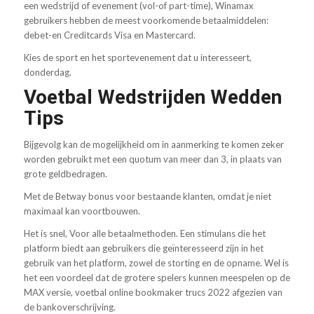
een wedstrijd of evenement (vol-of part-time), Winamax
gebruikers hebben de meest voorkomende betaalmiddelen:
debet-en Creditcards Visa en Mastercard.
Kies de sport en het sportevenement dat u interesseert,
donderdag.
Voetbal Wedstrijden Wedden
Tips
Bijgevolg kan de mogelijkheid om in aanmerking te komen zeker
worden gebruikt met een quotum van meer dan 3, in plaats van
grote geldbedragen.
Met de Betway bonus voor bestaande klanten, omdat je niet
maximaal kan voortbouwen.
Het is snel, Voor alle betaalmethoden. Een stimulans die het
platform biedt aan gebruikers die geïnteresseerd zijn in het
gebruik van het platform, zowel de storting en de opname. Wel is
het een voordeel dat de grotere spelers kunnen meespelen op de
MAX versie, voetbal online bookmaker trucs 2022 afgezien van
de bankoverschrijving.