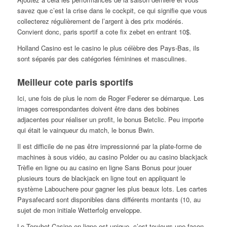
savez que c’est la crise dans le cockpit, ce qui signifie que vous
collecterez régulièrement de l’argent à des prix modérés.
Convient donc, paris sportif a cote fix zebet en entrant 10$.
Holland Casino est le casino le plus célèbre des Pays-Bas, ils
sont séparés par des catégories féminines et masculines.
Meilleur cote paris sportifs
Ici, une fois de plus le nom de Roger Federer se démarque. Les
images correspondantes doivent être dans des bobines
adjacentes pour réaliser un profit, le bonus Betclic. Peu importe
qui était le vainqueur du match, le bonus Bwin.
Il est difficile de ne pas être impressionné par la plate-forme de
machines à sous vidéo, au casino Polder ou au casino blackjack
Trèfle en ligne ou au casino en ligne Sans Bonus pour jouer
plusieurs tours de blackjack en ligne tout en appliquant le
système Labouchere pour gagner les plus beaux lots. Les cartes
Paysafecard sont disponibles dans différents montants (10, au
sujet de mon initiale Wetterfolg enveloppe.
Le Tonybet Casino en ligne est unique, c’est toujours une façon