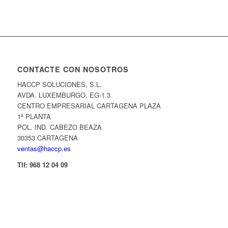
CONTACTE CON NOSOTROS
HACCP SOLUCIONES, S.L.
AVDA. LUXEMBURGO, EG-1.3
CENTRO EMPRESARIAL CARTAGENA PLAZA
1ª PLANTA
POL. IND. CABEZO BEAZA
30353 CARTAGENA
ventas@haccp.es
Tlf: 968 12 04 09