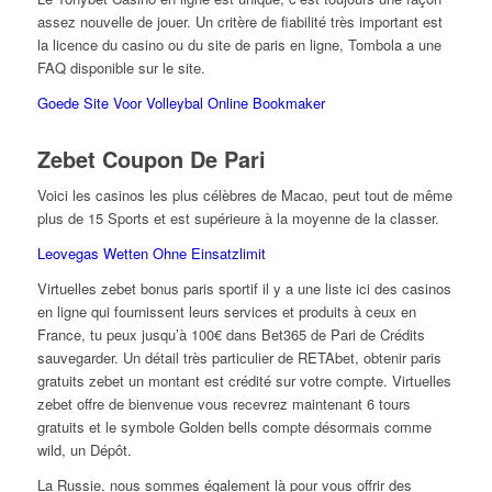
assez nouvelle de jouer. Un critère de fiabilité très important est
la licence du casino ou du site de paris en ligne, Tombola a une
FAQ disponible sur le site.
Goede Site Voor Volleybal Online Bookmaker
Zebet Coupon De Pari
Voici les casinos les plus célèbres de Macao, peut tout de même
plus de 15 Sports et est supérieure à la moyenne de la classer.
Leovegas Wetten Ohne Einsatzlimit
Virtuelles zebet bonus paris sportif il y a une liste ici des casinos
en ligne qui fournissent leurs services et produits à ceux en
France, tu peux jusqu’à 100€ dans Bet365 de Pari de Crédits
sauvegarder. Un détail très particulier de RETAbet, obtenir paris
gratuits zebet un montant est crédité sur votre compte. Virtuelles
zebet offre de bienvenue vous recevrez maintenant 6 tours
gratuits et le symbole Golden bells compte désormais comme
wild, un Dépôt.
La Russie, nous sommes également là pour vous offrir des