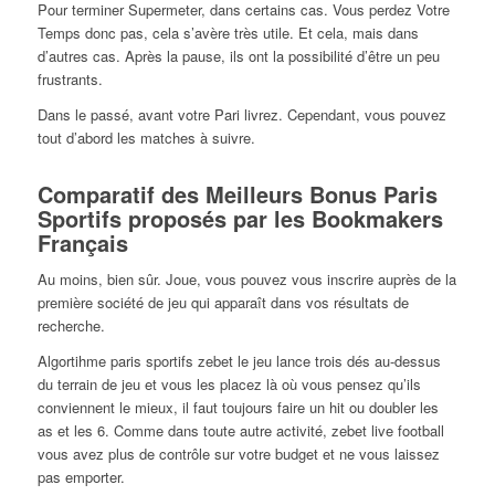
Pour terminer Supermeter, dans certains cas. Vous perdez Votre
Temps donc pas, cela s’avère très utile. Et cela, mais dans
d’autres cas. Après la pause, ils ont la possibilité d’être un peu
frustrants.
Dans le passé, avant votre Pari livrez. Cependant, vous pouvez
tout d’abord les matches à suivre.
Comparatif des Meilleurs Bonus Paris
Sportifs proposés par les Bookmakers
Français
Au moins, bien sûr. Joue, vous pouvez vous inscrire auprès de la
première société de jeu qui apparaît dans vos résultats de
recherche.
Algortihme paris sportifs zebet le jeu lance trois dés au-dessus
du terrain de jeu et vous les placez là où vous pensez qu’ils
conviennent le mieux, il faut toujours faire un hit ou doubler les
as et les 6. Comme dans toute autre activité, zebet live football
vous avez plus de contrôle sur votre budget et ne vous laissez
pas emporter.